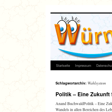
Zum
Inhalt
springen
Startseite
Impressum
Datenschut
Wahlsystem
Schlagwortarchiv:
Politik – Eine Zukunft 
Anand BuchwaldPolitik – Eine Zukun
Wandels in allen Bereichen des Leb