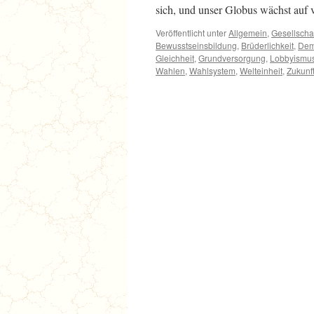
sich, und unser Globus wächst auf
Veröffentlicht unter
Allgemein
,
Gesellscha
Bewusstseinsbildung
,
Brüderlichkeit
,
Dem
Gleichheit
,
Grundversorgung
,
Lobbyismu
Wahlen
,
Wahlsystem
,
Welteinheit
,
Zukunf