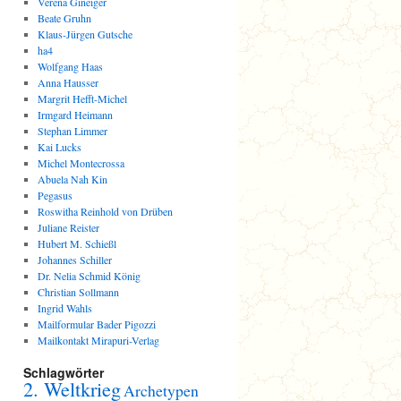
Verena Gineiger
Beate Gruhn
Klaus-Jürgen Gutsche
ha4
Wolfgang Haas
Anna Hausser
Margrit Hefft-Michel
Irmgard Heimann
Stephan Limmer
Kai Lucks
Michel Montecrossa
Abuela Nah Kin
Pegasus
Roswitha Reinhold von Drüben
Juliane Reister
Hubert M. Schießl
Johannes Schiller
Dr. Nelia Schmid König
Christian Sollmann
Ingrid Wahls
Mailformular Bader Pigozzi
Mailkontakt Mirapuri-Verlag
Schlagwörter
2. Weltkrieg
Archetypen