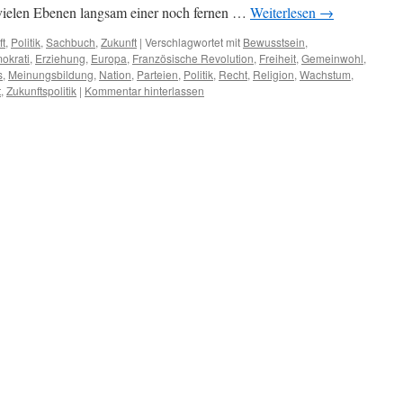
 vielen Ebenen langsam einer noch fernen …
Weiterlesen
→
ft
,
Politik
,
Sachbuch
,
Zukunft
|
Verschlagwortet mit
Bewusstsein
,
okrati
,
Erziehung
,
Europa
,
Französische Revolution
,
Freiheit
,
Gemeinwohl
,
s
,
Meinungsbildung
,
Nation
,
Parteien
,
Politik
,
Recht
,
Religion
,
Wachstum
,
t
,
Zukunftspolitik
|
Kommentar hinterlassen