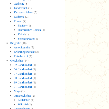
Gedichte
(8)
Kinderbuch
(1)
Kurzgeschichten
(5)
Liedtexte
(2)
Roman
(4)
Fantasy
(1)
Historischer Roman
(1)
Krimi
(1)
Science Fiction
(1)
Biografie
(10)
Autobiografie
(5)
Erfahrungsbericht
(2)
Reisebericht
(2)
Geschichte
(14)
02. Jahrhundert
(1)
06. Jahrhundert
(1)
07. Jahrhundert
(1)
08. Jahrhundert
(1)
19. Jahrhundert
(1)
21. Jahrhundert
(1)
Maya
(1)
Ortsgeschichte
(2)
Leutstetten
(1)
Würmtal
(1)
Zeitgeschichte
(8)