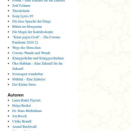
Politik – Eine Zukunft für die Zukunft
Zeit(T)räume
Theodolinde
Song Lyrics #3
Die leise Sprache der Dinge
Blüten im Morgentau
Die Magie der Kaleidoskopie
“Klein gegen Groß” – Die Corona-
Pandemie 2020-21
Wege des Menschen
Corona: Wunde und Wende
Klanggedichte und Klanggeschichten
Öko-Habitate – Eine Zukunft für die
Zukunft
Sozusagen wunderbar
Mühltal – Eine Zeitreise
Der Kleine Stern
Autoren
Laura Bader Pigozzi
Helga Becker
Dr. Hans Bleibinhaus
Joa Bosch
Ulrike Brandl
Anand Buchwald