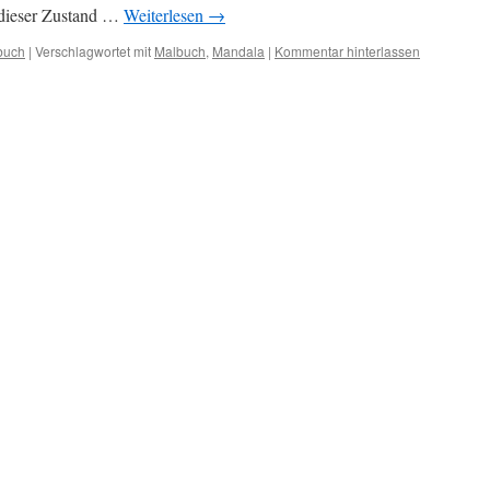
t dieser Zustand …
Weiterlesen
→
buch
|
Verschlagwortet mit
Malbuch
,
Mandala
|
Kommentar hinterlassen