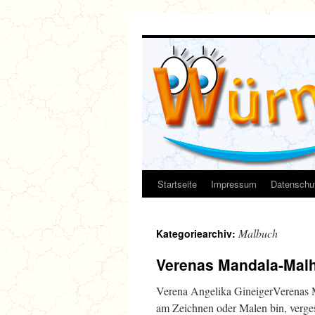
Zum
Inhalt
springen
Startseite
Impressum
Datenschut
Malbuch
Kategoriearchiv:
Verenas Mandala-Malhe
Verena Angelika GineigerVerenas 
am Zeichnen oder Malen bin, verges