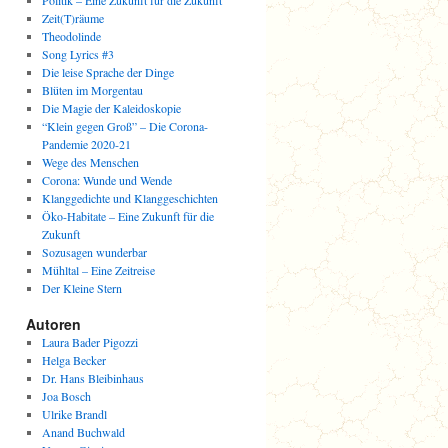
Politik – Eine Zukunft für die Zukunft
Zeit(T)räume
Theodolinde
Song Lyrics #3
Die leise Sprache der Dinge
Blüten im Morgentau
Die Magie der Kaleidoskopie
“Klein gegen Groß” – Die Corona-
Pandemie 2020-21
Wege des Menschen
Corona: Wunde und Wende
Klanggedichte und Klanggeschichten
Öko-Habitate – Eine Zukunft für die
Zukunft
Sozusagen wunderbar
Mühltal – Eine Zeitreise
Der Kleine Stern
Autoren
Laura Bader Pigozzi
Helga Becker
Dr. Hans Bleibinhaus
Joa Bosch
Ulrike Brandl
Anand Buchwald