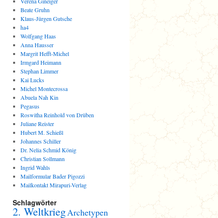
Verena Gineiger
Beate Gruhn
Klaus-Jürgen Gutsche
ha4
Wolfgang Haas
Anna Hausser
Margrit Hefft-Michel
Irmgard Heimann
Stephan Limmer
Kai Lucks
Michel Montecrossa
Abuela Nah Kin
Pegasus
Roswitha Reinhold von Drüben
Juliane Reister
Hubert M. Schießl
Johannes Schiller
Dr. Nelia Schmid König
Christian Sollmann
Ingrid Wahls
Mailformular Bader Pigozzi
Mailkontakt Mirapuri-Verlag
Schlagwörter
2. Weltkrieg
Archetypen