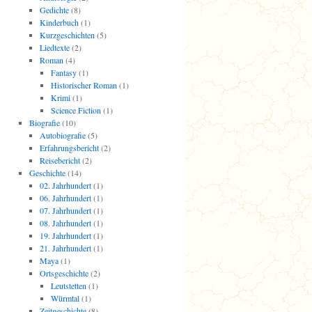
Gedichte
(8)
Kinderbuch
(1)
Kurzgeschichten
(5)
Liedtexte
(2)
Roman
(4)
Fantasy
(1)
Historischer Roman
(1)
Krimi
(1)
Science Fiction
(1)
Biografie
(10)
Autobiografie
(5)
Erfahrungsbericht
(2)
Reisebericht
(2)
Geschichte
(14)
02. Jahrhundert
(1)
06. Jahrhundert
(1)
07. Jahrhundert
(1)
08. Jahrhundert
(1)
19. Jahrhundert
(1)
21. Jahrhundert
(1)
Maya
(1)
Ortsgeschichte
(2)
Leutstetten
(1)
Würmtal
(1)
Zeitgeschichte
(8)