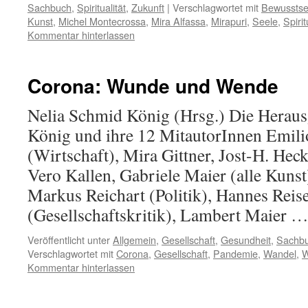
Sachbuch
,
Spiritualität
,
Zukunft
|
Verschlagwortet mit
Bewusstse
Kunst
,
Michel Montecrossa
,
Mira Alfassa
,
Mirapuri
,
Seele
,
Spirit
Kommentar hinterlassen
Corona: Wunde und Wende
Nelia Schmid König (Hrsg.) Die Heraus
König und ihre 12 MitautorInnen Emili
(Wirtschaft), Mira Gittner, Jost-H. Heck
Vero Kallen, Gabriele Maier (alle Kunst
Markus Reichart (Politik), Hannes Reis
(Gesellschaftskritik), Lambert Maier 
Veröffentlicht unter
Allgemein
,
Gesellschaft
,
Gesundheit
,
Sachb
Verschlagwortet mit
Corona
,
Gesellschaft
,
Pandemie
,
Wandel
,
Kommentar hinterlassen