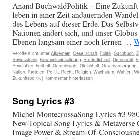
Anand BuchwaldPolitik – Eine Zukunft 
leben in einer Zeit andauernden Wandels
des Lebens auf dieser Erde. Das Selbstv
Nationen ändert sich, und unser Globus 
Ebenen langsam einer noch fernen …
W
Veröffentlicht unter
Allgemein
,
Gesellschaft
,
Politik
,
Sachbuch
,
Z
Bewusstsein
,
Bewusstseinsbildung
,
Brüderlichkeit
,
Demokrati
,
E
Revolution
,
Freiheit
,
Gemeinwohl
,
Gleichheit
,
Grundversorgung
,
Nation
,
Parteien
,
Politik
,
Recht
,
Religion
,
Wachstum
,
Wahlen
,
Wa
Zukunftspolitik
|
Kommentar hinterlassen
Song Lyrics #3
Michel MontecrossaSong Lyrics #3 980
New-Topical Song Lyrics & Metaverse 
Image Power & Stream-Of-Consciousn