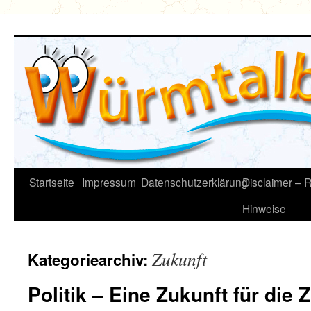
Zum
Inhalt
springen
Startseite
Impressum
Datenschutzerklärung
Disclaimer – R
Hinweise
Zukunft
Kategoriearchiv:
Politik – Eine Zukunft für die 