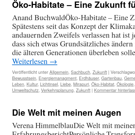
Öko-Habitate – Eine Zukunft fü
Anand BuchwaldÖko-Habitate – Eine Zu
Spätestens seit das Konzept der Klimak
andauernden Zweifels verlassen hat ist
dass sich etwas Grundsätzliches ändern
die älteren Generationen überleben sol
Weiterlesen
→
Veröffentlicht unter
Allgemein
,
Sachbuch
,
Zukunft
|
Verschlagwor
Bewusstsein
,
Energiemanagment
,
Erdhäuser
,
Gartenbau
,
Geme
Leben
,
Kultur
,
Lichtinsel
,
Liebe
,
Mirapuri
,
Öko-Habitat
,
Ökologie
Umweltschutz
,
Verkehrsplanung
,
Zukunft
|
Kommentar hinterlas
Die Welt mit meinen Augen
Verena HimmelblauDie Welt mit meine
ErfahrungsberichtPersönliche Transfor