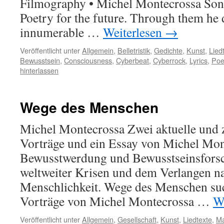
Filmography • Michel Montecrossa Son
Poetry for the future. Through them he 
innumerable …
Weiterlesen
→
Veröffentlicht unter
Allgemein
,
Belletristik
,
Gedichte
,
Kunst
,
Lied
Bewusstsein
,
Consciousness
,
Cyberbeat
,
Cyberrock
,
Lyrics
,
Poe
hinterlassen
Wege des Menschen
Michel Montecrossa Zwei aktuelle und
Vorträge und ein Essay von Michel Mon
Bewusstwerdung und Bewusstseinsforsch
weltweiter Krisen und dem Verlangen n
Menschlichkeit. Wege des Menschen suc
Vorträge von Michel ­Montecrossa …
W
Veröffentlicht unter
Allgemein
,
Gesellschaft
,
Kunst
,
Liedtexte
,
Ma