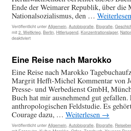
Ende der Weimarer Republik, über die 
Nationalsozialismus, den …
Weiterlese
Veröffentlicht unter
Allgemein
,
Autobiografie
,
Biografie
,
Geschic
mit
2. Weltkrieg
,
Berlin
,
Hitlerjugend
,
Konzentrationslager
,
Natio
für
deaktiviert
Kann
man
in
Eine Reise nach Marokko
Dachau
auch
Eine Reise nach Marokko Tagebuchauf
wohnen?
Margrit Hefft-Michel Kommentar von J
Presse- und Werbedienst GmbH, Münch
Buch hat mir ausnehmend gut gefallen. 
anthropologischen Feldstudie. Es gehört
Courage dazu, …
Weiterlesen
→
Veröffentlicht unter
Allgemein
,
Autobiografie
,
Biografie
,
Reiseber
mit
Essaouira
,
Kultur
,
Marokko
,
Orfeo
,
Tagebuch
,
Youness Pacc