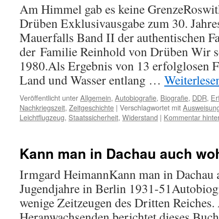
Am Himmel gab es keine GrenzeRoswit
Drüben Exklusivausgabe zum 30. Jahres
Mauerfalls Band II der authentischen F
der Familie Reinhold von Drüben Wir s
1980.Als Ergebnis von 13 erfolglosen 
Land und Wasser entlang …
Weiterles
Veröffentlicht unter
Allgemein
,
Autobiografie
,
Biografie
,
DDR
,
Er
Nachkriegszeit
,
Zeitgeschichte
|
Verschlagwortet mit
Ausweisun
Leichtflugzeug
,
Staatssicherheit
,
Widerstand
|
Kommentar hinte
Kann man in Dachau auch wo
Irmgard HeimannKann man in Dachau 
Jugendjahre in Berlin 1931-51Autobiogr
wenige Zeitzeugen des Dritten Reiches. 
Heranwachsenden berichtet dieses Buch 