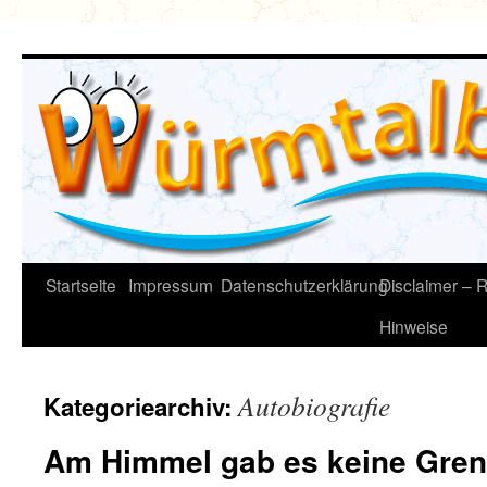
Zum
Inhalt
springen
Startseite
Impressum
Datenschutzerklärung
Disclaimer – R
Hinweise
Autobiografie
Kategoriearchiv:
Am Himmel gab es keine Gren