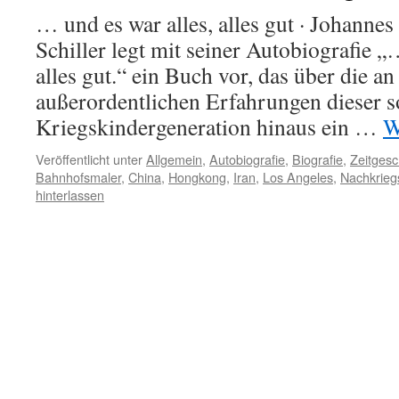
… und es war alles, alles gut · Johannes
Schiller legt mit seiner Autobiografie „
alles gut.“ ein Buch vor, das über die an
außerordentlichen Erfahrungen dieser 
Kriegskindergeneration hinaus ein …
W
Veröffentlicht unter
Allgemein
,
Autobiografie
,
Biografie
,
Zeitgesc
Bahnhofsmaler
,
China
,
Hongkong
,
Iran
,
Los Angeles
,
Nachkrieg
hinterlassen