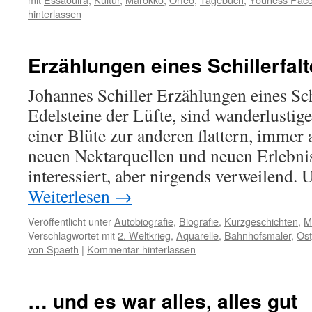
hinterlassen
Erzählungen eines Schillerfalt
Johannes Schiller Erzählungen eines Schi
Edelsteine der Lüfte, sind wanderlustige
einer Blüte zur anderen flattern, immer 
neuen Nektarquellen und neuen ­Erlebni
interessiert, aber nirgends verweilend.
Weiterlesen
→
Veröffentlicht unter
Autobiografie
,
Biografie
,
Kurzgeschichten
,
M
Verschlagwortet mit
2. Weltkrieg
,
Aquarelle
,
Bahnhofsmaler
,
Os
von Spaeth
|
Kommentar hinterlassen
… und es war alles, alles gut