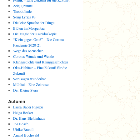
Politik – Eine Zukunft für die Zukunft
Zeit(T)räume
Theodolinde
Song Lyrics #3
Die leise Sprache der Dinge
Blüten im Morgentau
Die Magie der Kaleidoskopie
“Klein gegen Groß” – Die Corona-
Pandemie 2020-21
Wege des Menschen
Corona: Wunde und Wende
Klanggedichte und Klanggeschichten
Öko-Habitate – Eine Zukunft für die
Zukunft
Sozusagen wunderbar
Mühltal – Eine Zeitreise
Der Kleine Stern
Autoren
Laura Bader Pigozzi
Helga Becker
Dr. Hans Bleibinhaus
Joa Bosch
Ulrike Brandl
Anand Buchwald