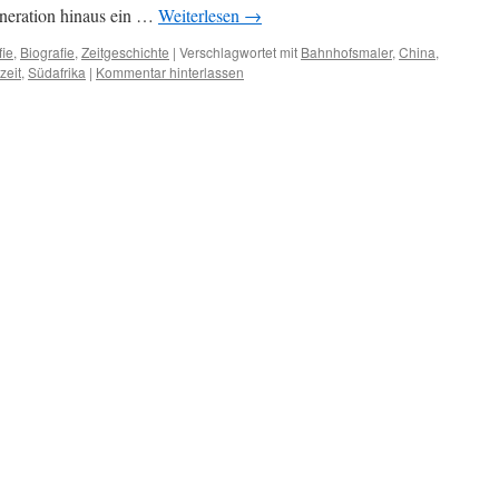
eneration hinaus ein …
Weiterlesen
→
fie
,
Biografie
,
Zeitgeschichte
|
Verschlagwortet mit
Bahnhofsmaler
,
China
,
zeit
,
Südafrika
|
Kommentar hinterlassen