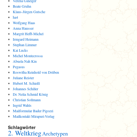
Verena Gineiger
Beate Gruhn
Klaus-Jürgen Gutsche
ha4
Wolfgang Haas
Anna Hausser
Margrit Hefft-Michel
Irmgard Heimann
Stephan Limmer
Kai Lucks
Michel Montecrossa
Abuela Nah Kin
Pegasus
Roswitha Reinhold von Drüben
Juliane Reister
Hubert M. Schießl
Johannes Schiller
Dr. Nelia Schmid König
Christian Sollmann
Ingrid Wahls
Mailformular Bader Pigozzi
Mailkontakt Mirapuri-Verlag
Schlagwörter
2. Weltkrieg
Archetypen