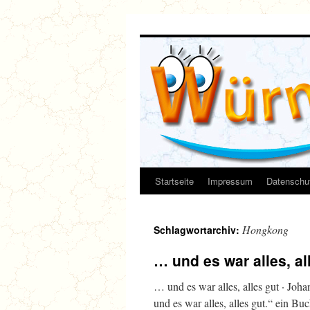
Zum
Inhalt
springen
Startseite
Impressum
Datenschut
Hongkong
Schlagwortarchiv:
… und es war alles, al
… und es war alles, alles gut · Joh
und es war alles, alles gut.“ ein B