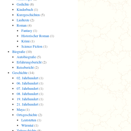
Gedichte
(8)
Kinderbuch
(1)
Kurzgeschichten
(5)
Liedtexte
(2)
Roman
(4)
Fantasy
(1)
Historischer Roman
(1)
Krimi
(1)
Science Fiction
(1)
Biografie
(10)
Autobiografie
(5)
Erfahrungsbericht
(2)
Reisebericht
(2)
Geschichte
(14)
02. Jahrhundert
(1)
06. Jahrhundert
(1)
07. Jahrhundert
(1)
08. Jahrhundert
(1)
19. Jahrhundert
(1)
21. Jahrhundert
(1)
Maya
(1)
Ortsgeschichte
(2)
Leutstetten
(1)
Würmtal
(1)
Zeitgeschichte
(8)