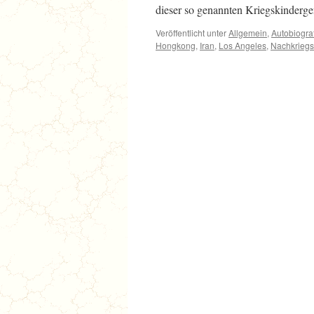
dieser so genannten Kriegskinderg
Veröffentlicht unter
Allgemein
,
Autobiogra
Hongkong
,
Iran
,
Los Angeles
,
Nachkriegs