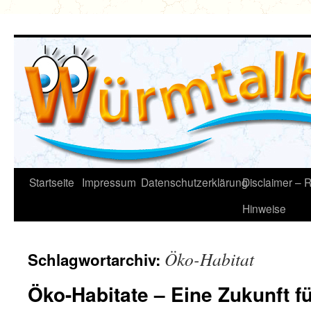
Zum
Inhalt
springen
Startseite
Impressum
Datenschutzerklärung
Disclaimer – R
Hinweise
Öko-Habitat
Schlagwortarchiv:
Öko-Habitate – Eine Zukunft fü