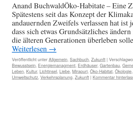
Anand BuchwaldÖko-Habitate – Eine Zu
Spätestens seit das Konzept der Klimak
andauernden Zweifels verlassen hat ist
dass sich etwas Grundsätzliches ändern
die älteren Generationen überleben sol
Weiterlesen
→
Veröffentlicht unter
Allgemein
,
Sachbuch
,
Zukunft
|
Verschlagwor
Bewusstsein
,
Energiemanagment
,
Erdhäuser
,
Gartenbau
,
Geme
Leben
,
Kultur
,
Lichtinsel
,
Liebe
,
Mirapuri
,
Öko-Habitat
,
Ökologie
Umweltschutz
,
Verkehrsplanung
,
Zukunft
|
Kommentar hinterlas