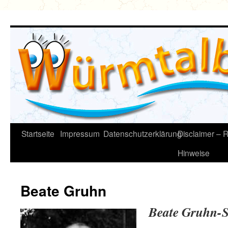
Zum
Inhalt
springen
Startseite
Impressum
Datenschutzerklärung
Disclaimer – R
Hinweise
Beate Gruhn
Beate Gruhn-S