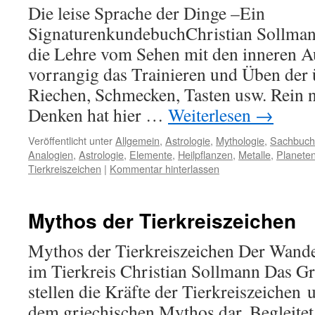
Die leise Sprache der Dinge –Ein
SignaturenkundebuchChristian Sollman
die Lehre vom Sehen mit den inneren Au
vorrangig das Trainieren und Üben der 
Riechen, Schmecken, Tasten usw. Rein nu
Denken hat hier …
Weiterlesen
→
Veröffentlicht unter
Allgemein
,
Astrologie
,
Mythologie
,
Sachbuch
Analogien
,
Astrologie
,
Elemente
,
Heilpflanzen
,
Metalle
,
Planete
Tierkreiszeichen
|
Kommentar hinterlassen
Mythos der Tierkreiszeichen
Mythos der Tierkreiszeichen Der Wand
im Tierkreis Christian Sollmann Das 
stellen die Kräfte der Tierkreiszeichen
dem griechischen Mythos dar. Begleitet