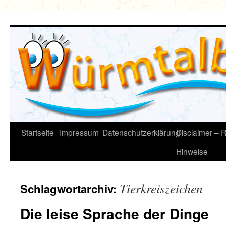
Zum
Inhalt
springen
Startseite
Impressum
Datenschutzerklärung
Disclaimer – R
Hinweise
Tierkreiszeichen
Schlagwortarchiv:
Die leise Sprache der Dinge