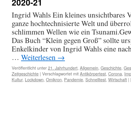
2020-21
Ingrid Wahls Ein kleines unsichtbares 
ganze hochtechnisierte Welt und überrol
schlimmen Wellen wie ein Tsunami.Gew
Das Buch “Klein gegen Groß” sollte urs
Enkelkinder von Ingrid Wahls eine nach
…
Weiterlesen
→
Veröffentlicht unter
21. Jahrhundert
,
Allgemein
,
Geschichte
,
Ges
Zeitgeschichte
|
Verschlagwortet mit
Antikörpertest
,
Corona
,
Imp
Kultur
,
Lockdown
,
Omikron
,
Pandemie
,
Schnelltest
,
Wirtschaft
|