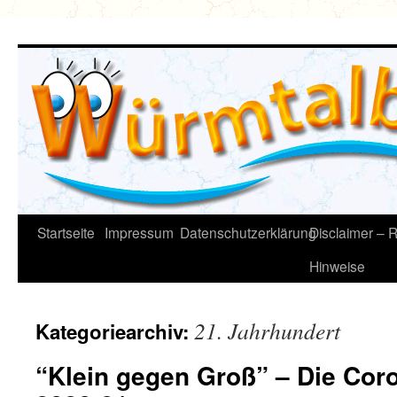
Zum
Inhalt
springen
Startseite
Impressum
Datenschutzerklärung
Disclaimer – R
Hinweise
21. Jahrhundert
Kategoriearchiv:
“Klein gegen Groß” – Die Co