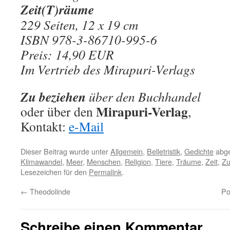
Zeit(T)räume
229 Seiten, 12 x 19 cm
ISBN 978-3-86710-995-6
Preis: 14,90 EUR
Im Vertrieb des Mirapuri-Verlags
Zu beziehen
über den Buchhandel
Mirapuri-Verlag
oder über den
,
Kontakt:
e-Mail
Dieser Beitrag wurde unter
Allgemein
,
Belletristik
,
Gedichte
abge
Klimawandel
,
Meer
,
Menschen
,
Religion
,
Tiere
,
Träume
,
Zeit
,
Zu
Lesezeichen für den
Permalink
.
←
Theodolinde
Po
Schreibe einen Kommentar