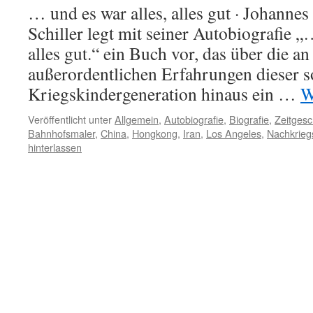
… und es war alles, alles gut · Johannes
Schiller legt mit seiner Autobiografie „
alles gut.“ ein Buch vor, das über die an
außerordentlichen Erfahrungen dieser 
Kriegskindergeneration hinaus ein …
W
Veröffentlicht unter
Allgemein
,
Autobiografie
,
Biografie
,
Zeitgesc
Bahnhofsmaler
,
China
,
Hongkong
,
Iran
,
Los Angeles
,
Nachkrieg
hinterlassen