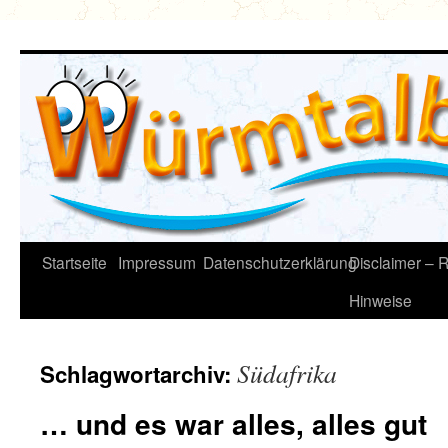
Zum
Inhalt
springen
Startseite
Impressum
Datenschutzerklärung
Disclaimer – R
Hinweise
Südafrika
Schlagwortarchiv:
… und es war alles, alles gut