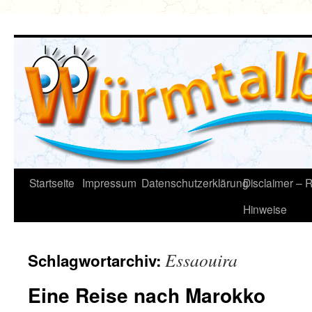
Zum
Inhalt
springen
Startseite
Impressum
Datenschutzerklärung
Disclaimer – R
Hinweise
Essaouira
Schlagwortarchiv:
Eine Reise nach Marokko