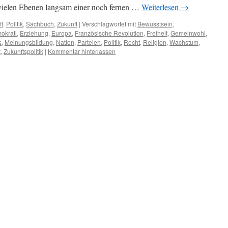
 vielen Ebenen langsam einer noch fernen …
Weiterlesen
→
ft
,
Politik
,
Sachbuch
,
Zukunft
|
Verschlagwortet mit
Bewusstsein
,
okrati
,
Erziehung
,
Europa
,
Französische Revolution
,
Freiheit
,
Gemeinwohl
,
s
,
Meinungsbildung
,
Nation
,
Parteien
,
Politik
,
Recht
,
Religion
,
Wachstum
,
t
,
Zukunftspolitik
|
Kommentar hinterlassen