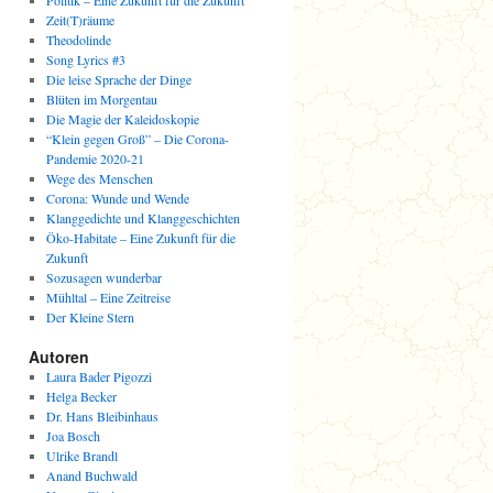
Politik – Eine Zukunft für die Zukunft
Zeit(T)räume
Theodolinde
Song Lyrics #3
Die leise Sprache der Dinge
Blüten im Morgentau
Die Magie der Kaleidoskopie
“Klein gegen Groß” – Die Corona-
Pandemie 2020-21
Wege des Menschen
Corona: Wunde und Wende
Klanggedichte und Klanggeschichten
Öko-Habitate – Eine Zukunft für die
Zukunft
Sozusagen wunderbar
Mühltal – Eine Zeitreise
Der Kleine Stern
Autoren
Laura Bader Pigozzi
Helga Becker
Dr. Hans Bleibinhaus
Joa Bosch
Ulrike Brandl
Anand Buchwald