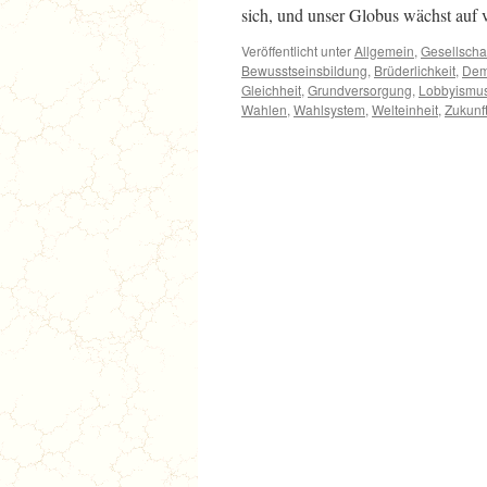
sich, und unser Globus wächst auf
Veröffentlicht unter
Allgemein
,
Gesellscha
Bewusstseinsbildung
,
Brüderlichkeit
,
Dem
Gleichheit
,
Grundversorgung
,
Lobbyismu
Wahlen
,
Wahlsystem
,
Welteinheit
,
Zukunf