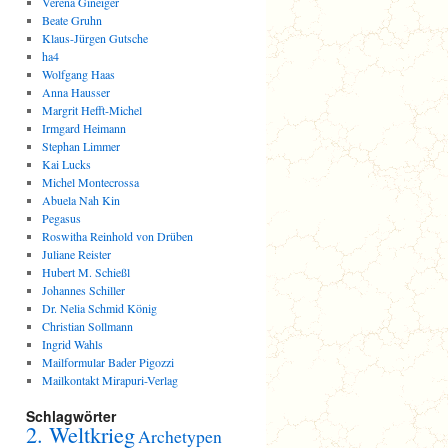
Verena Gineiger
Beate Gruhn
Klaus-Jürgen Gutsche
ha4
Wolfgang Haas
Anna Hausser
Margrit Hefft-Michel
Irmgard Heimann
Stephan Limmer
Kai Lucks
Michel Montecrossa
Abuela Nah Kin
Pegasus
Roswitha Reinhold von Drüben
Juliane Reister
Hubert M. Schießl
Johannes Schiller
Dr. Nelia Schmid König
Christian Sollmann
Ingrid Wahls
Mailformular Bader Pigozzi
Mailkontakt Mirapuri-Verlag
Schlagwörter
2. Weltkrieg
Archetypen