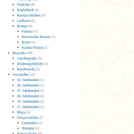
Gedichte
(8)
Kinderbuch
(1)
Kurzgeschichten
(5)
Liedtexte
(2)
Roman
(4)
Fantasy
(1)
Historischer Roman
(1)
Krimi
(1)
Science Fiction
(1)
Biografie
(10)
Autobiografie
(5)
Erfahrungsbericht
(2)
Reisebericht
(2)
Geschichte
(14)
02. Jahrhundert
(1)
06. Jahrhundert
(1)
07. Jahrhundert
(1)
08. Jahrhundert
(1)
19. Jahrhundert
(1)
21. Jahrhundert
(1)
Maya
(1)
Ortsgeschichte
(2)
Leutstetten
(1)
Würmtal
(1)
Zeitgeschichte
(8)