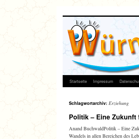
Zum
Inhalt
springen
Startseite
Impressum
Datenschut
Erziehung
Schlagwortarchiv:
Politik – Eine Zukunft 
Anand BuchwaldPolitik – Eine Zukun
Wandels in allen Bereichen des Leb