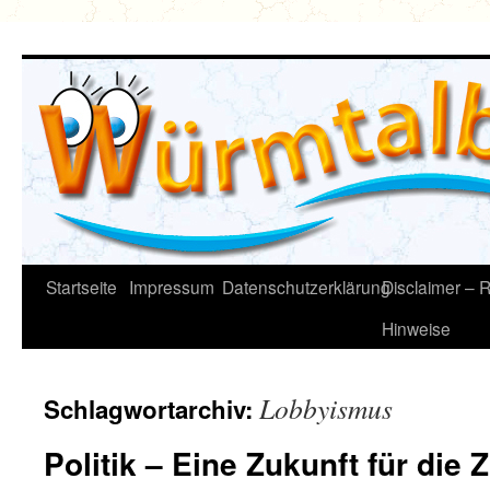
Zum
Inhalt
springen
Startseite
Impressum
Datenschutzerklärung
Disclaimer – R
Hinweise
Lobbyismus
Schlagwortarchiv:
Politik – Eine Zukunft für die 