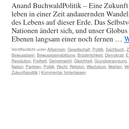
Anand BuchwaldPolitik – Eine Zukunft 
leben in einer Zeit andauernden Wandels
des Lebens auf dieser Erde. Das Selbstv
Nationen ändert sich, und unser Globus 
Ebenen langsam einer noch fernen …
W
Veröffentlicht unter
Allgemein
,
Gesellschaft
,
Politik
,
Sachbuch
,
Z
Bewusstsein
,
Bewusstseinsbildung
,
Brüderlichkeit
,
Demokrati
,
E
Revolution
,
Freiheit
,
Gemeinwohl
,
Gleichheit
,
Grundversorgung
,
Nation
,
Parteien
,
Politik
,
Recht
,
Religion
,
Wachstum
,
Wahlen
,
Wa
Zukunftspolitik
|
Kommentar hinterlassen