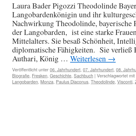
Laura Bader Pigozzi Theodolinde Bayer
Langobardenkönigin und ihr kulturgesc
Nachwirkung Theodolinde, bayerische 
der Langobarden, ist eine starke Frauen
Mittelalters. Sie besaß Schönheit, Intel
diplomatische Fähigkeiten. Sie verlie
Authari, König …
Weiterlesen
→
Veröffentlicht unter
06. Jahrhundert
,
07. Jahrhundert
,
08. Jahrh
Biografie
,
Fresken
,
Geschichte
,
Sachbuch
|
Verschlagwortet mit
Langobarden
,
Monza
,
Paulus Diaconus
,
Theodolinde
,
Visconti
,