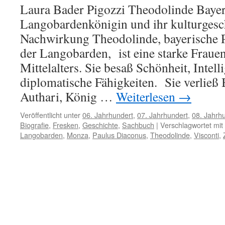
Laura Bader Pigozzi Theodolinde Bayer
Langobardenkönigin und ihr kulturgesc
Nachwirkung Theodolinde, bayerische 
der Langobarden, ist eine starke Frauen
Mittelalters. Sie besaß Schönheit, Intel
diplomatische Fähigkeiten. Sie verlie
Authari, König …
Weiterlesen
→
Veröffentlicht unter
06. Jahrhundert
,
07. Jahrhundert
,
08. Jahrh
Biografie
,
Fresken
,
Geschichte
,
Sachbuch
|
Verschlagwortet mit
Langobarden
,
Monza
,
Paulus Diaconus
,
Theodolinde
,
Visconti
,