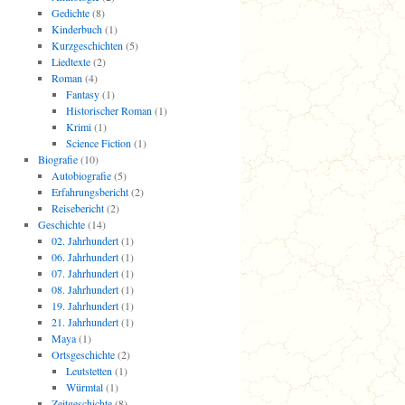
Gedichte
(8)
Kinderbuch
(1)
Kurzgeschichten
(5)
Liedtexte
(2)
Roman
(4)
Fantasy
(1)
Historischer Roman
(1)
Krimi
(1)
Science Fiction
(1)
Biografie
(10)
Autobiografie
(5)
Erfahrungsbericht
(2)
Reisebericht
(2)
Geschichte
(14)
02. Jahrhundert
(1)
06. Jahrhundert
(1)
07. Jahrhundert
(1)
08. Jahrhundert
(1)
19. Jahrhundert
(1)
21. Jahrhundert
(1)
Maya
(1)
Ortsgeschichte
(2)
Leutstetten
(1)
Würmtal
(1)
Zeitgeschichte
(8)