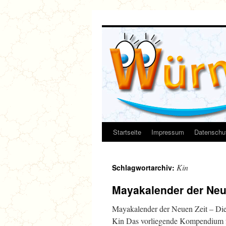
Zum
Inhalt
springen
Startseite
Impressum
Datenschut
Kin
Schlagwortarchiv:
Mayakalender der Neu
Mayakalender der Neuen Zeit – Di
Kin Das vorliegende Kompendium f