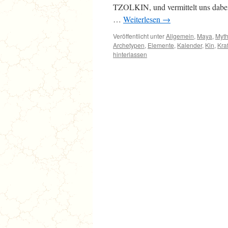
TZOLKIN, und vermittelt uns dabei
…
Weiterlesen
→
Veröffentlicht unter
Allgemein
,
Maya
,
Myth
Archetypen
,
Elemente
,
Kalender
,
Kin
,
Kraf
hinterlassen