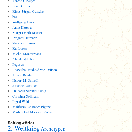
Verena Gineiger
Beate Gruhn
Klaus-Jürgen Gutsche
ha4
Wolfgang Haas
Anna Hausser
Margrit Hefft-Michel
Irmgard Heimann
Stephan Limmer
Kai Lucks
Michel Montecrossa
Abuela Nah Kin
Pegasus
Roswitha Reinhold von Drüben
Juliane Reister
Hubert M. Schießl
Johannes Schiller
Dr. Nelia Schmid König
Christian Sollmann
Ingrid Wahls
Mailformular Bader Pigozzi
Mailkontakt Mirapuri-Verlag
Schlagwörter
2. Weltkrieg
Archetypen