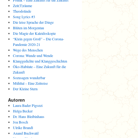
Politik – Eine Zukunft für die Zukunft
Zeit(T)räume
Theodolinde
Song Lyrics #3
Die leise Sprache der Dinge
Blüten im Morgentau
Die Magie der Kaleidoskopie
“Klein gegen Groß” – Die Corona-
Pandemie 2020-21
Wege des Menschen
Corona: Wunde und Wende
Klanggedichte und Klanggeschichten
Öko-Habitate – Eine Zukunft für die
Zukunft
Sozusagen wunderbar
Mühltal – Eine Zeitreise
Der Kleine Stern
Autoren
Laura Bader Pigozzi
Helga Becker
Dr. Hans Bleibinhaus
Joa Bosch
Ulrike Brandl
Anand Buchwald