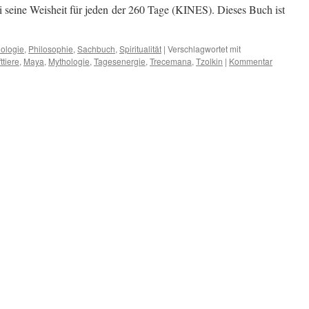
 seine Weisheit für jeden der 260 Tage (KINES). Dieses Buch ist
ologie
,
Philosophie
,
Sachbuch
,
Spiritualität
|
Verschlagwortet mit
ttiere
,
Maya
,
Mythologie
,
Tagesenergie
,
Trecemana
,
Tzolkin
|
Kommentar