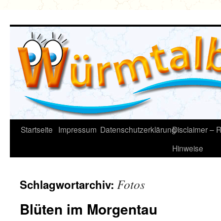
Zum
Inhalt
springen
Startseite
Impressum
Datenschutzerklärung
Disclaimer – R
Hinweise
Fotos
Schlagwortarchiv:
Blüten im Morgentau